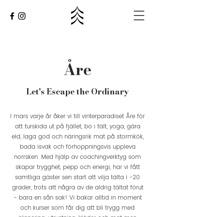
Åre
Let's Escape the Ordinary
I mars varje år åker vi till vinterparadiset Åre för
att turskida ut på fjället, bo i tält, yoga, gära
eld, laga god och näringsrik mat på stormkök,
bada isvak och förhoppningsvis uppleva
norrsken. Med hjälp av coachingverktyg som
skapar trygghet, pepp och energi, har vi fått
samtliga gäster sen start att vilja tälta i -20
grader, trots att några av de aldrig tältat förut
- bara en sån sak! Vi bakar alltid in moment
och kurser som får dig att bli trygg med