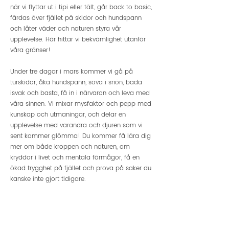
när vi flyttar ut i tipi eller tält, går back to basic,
färdas över fjället på skidor och hundspann
och låter väder och naturen styra vår
upplevelse. Här hittar vi bekvämlighet utanför
våra gränser!
Under tre dagar i mars kommer vi gå på
turskidor, åka hundspann, sova i snön, bada
isvak och basta, få in i närvaron och leva med
våra sinnen. Vi mixar mysfaktor och pepp med
kunskap och utmaningar, och delar en
upplevelse med varandra och djuren som vi
sent kommer glömma! Du kommer få lära dig
mer om både kroppen och naturen, om
kryddor i livet och mentala förmågor, få en
ökad trygghet på fjället och prova på saker du
kanske inte gjort tidigare.