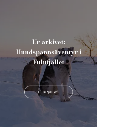
Ur arkivet:
Hundspannsäventyr i
Fulufjället
Fulufjället