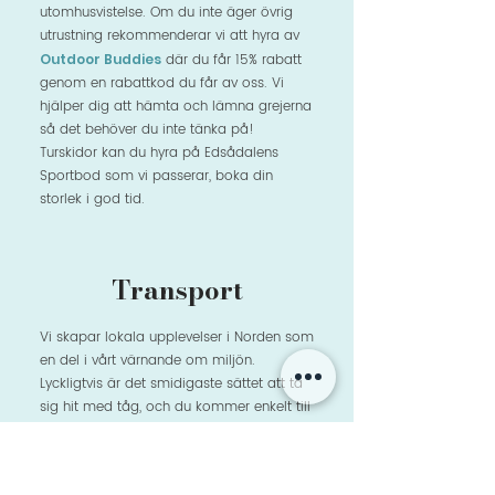
utomhusvistelse. Om du inte äger övrig
utrustning rekommenderar vi att hyra av
Outdoor Buddies
där du får 15% rabatt
genom en rabattkod du får av oss. Vi
hjälper dig att hämta och lämna grejerna
så det behöver du inte tänka på!
Turskidor kan du hyra på Edsådalens
Sportbod som vi passerar, boka din
storlek i god tid.
Transport
Vi skapar lokala upplevelser i Norden som
en del i vårt värnande om miljön.
Lyckligtvis är det smidigaste sättet att ta
sig hit med tåg, och du kommer enkelt till
Undersåker från både Stockholm och
Göteborg. Under helgen åker vi
gemensamt mellan de olika aktiviteterna.