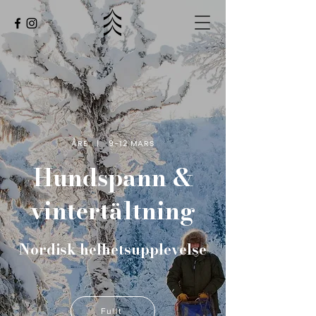
ÅRE | 9-12 MARS
Hundspann &
vintertältning
Nordisk helhetsupplevelse
Fullt