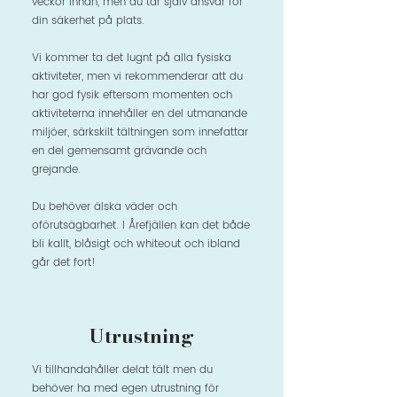
veckor innan, men du tar själv ansvar för
din säkerhet på plats.
Vi kommer ta det lugnt på alla fysiska
aktiviteter, men vi rekommenderar att du
har god fysik eftersom momenten och
aktiviteterna innehåller en del utmanande
miljöer, särkskilt tältningen som innefattar
en del gemensamt grävande och
grejande.
Du behöver älska väder och
oförutsägbarhet. I Årefjällen kan det både
bli kallt, blåsigt och whiteout och ibland
går det fort!
Utrustning
Vi tillhandahåller delat tält men du
behöver ha med egen utrustning för