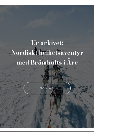
Ur arkivet:
Nordiskt helhetsäventyr
med Brämhults i Åre
Norden