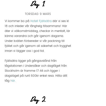
Dag 1
TORSDAG 9 MARS
Vi kommer bo på
Hotell Fjällsätra
där vi ses kl
18 och inleder vår långhelg tillsammans! Här
äter vi välkomstmiddag, checkar in mentalt, lär
känna varandra och går igenom dagarna.
Under kvällen förbereder vi vår packning till
fjället och går igenom all säkerhet och trygghet
innan vi lägger oss i god tid.
Fjällsätra ligger på gångavstånd från
tågstationen i Undersåker och dagtåget från
Stockholm är framme 17:44 och ligger i
dagsläget på runt 600kr enkel resa. Hitta ditt
tåg
här
.
Dag 2