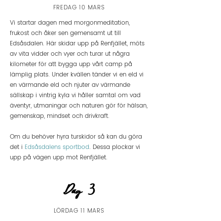
FREDAG 10 MARS
Vi startar dagen med morgonmeditation,
frukost och åker sen gemensamt ut till
Edsåsdalen. Här skidar upp på Renfjället, möts
av vita vidder och vyer och turar ut några
kilometer för att bygga upp vårt camp på
lämplig plats. U
nder kvällen tänder vi en eld vi
en värmande eld och njuter av värmande
sällskap i vintrig kyla vi håller samtal om vad
äventyr, utmaningar och naturen gör för hälsan,
gemenskap, mindset och drivkraft.
Om du behöver hyra turskidor så kan du göra
det i
Edsåsdalens sportbod
. Dessa plockar vi
upp på vägen upp mot Renfjället.
Dag 3
LÖRDAG 11 MARS