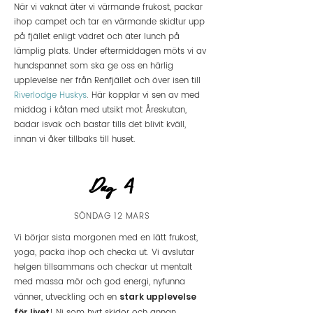
När vi vaknat äter vi värmande frukost, packar
ihop campet och tar en värmande skidtur upp
på fjället enligt vädret och äter lunch på
lämplig plats. Under eftermiddagen möts vi av
hundspannet som ska ge oss en härlig
upplevelse ner från Renfjället och över isen till
Riverlodge Huskys
. Här kopplar vi sen av med
middag i kåtan med utsikt mot Åreskutan,
badar isvak och bastar tills det blivit kväll,
innan vi åker tillbaks till huset.
Dag 4
SÖNDAG 12 MARS
Vi börjar sista morgonen med en lätt frukost,
yoga, packa ihop och checka ut. Vi avslutar
helgen tillsammans och checkar
ut mentalt
med massa mör och god energi, nyfunna
vänner, utveckling och en
stark upplevelse
för livet
! Ni som hyrt skidor och annan