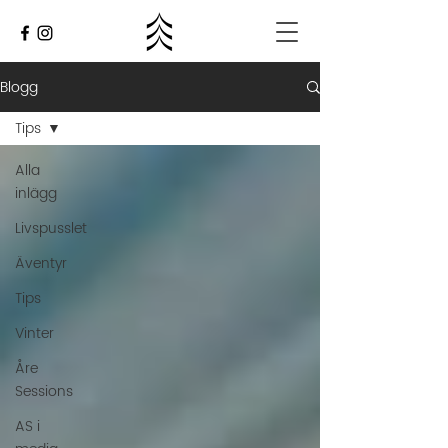
Blogg
Tips
Alla
inlägg
Livspusslet
Äventyr
Tips
Vinter
Åre
Sessions
AS i