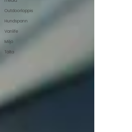
media
Outdoorloppis
Hundspann
Vanlife
Miljö
Tälta